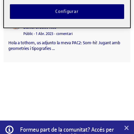
Configurar
PAC2: Som-hi! Jugant amb geometries i tipografies
Publicat per
Publicat per
Daniel Grados Rico
Visibilitat:
Data de publicació
el PAC2: Som-hi! Jugant amb geometrie
Públic
-
1 Abr. 2023
-
comentari
Hola a tothom, us adjunto la meva PAC2: Som-hi! Jugant amb
geometries i tipografies …
×
Informació
Formeu part de la comunitat? Accés per