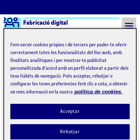
Logo Ágora
Fabricació digital
Saltar al contingut
Fem servir
cookies
pròpies i de tercers per poder-te oferir
correctament totes les funcionalitats del lloc web, amb
finalitats analítiques i per mostrar-te publicitat
Semestre 20222 - Aula 1
Som-hi! Jugant amb geometries i tipografies
personalitzada d'acord amb un perfil elaborat a partir dels
Som-hi! Jugant amb
teus hàbits de navegació. Pots acceptar, rebutjar o
configurar les teves preferències fent clic a sota, o obtenir-
geometries i tipografies
ne més informació en la nostra
política de cookies.
Pac 2 Jugant amb geometries
Publicat per
Acceptar
Publicat per
Selena Crevillén Chaparro
Visibilitat:
Data de publicació
el Pac 2 Jugant amb geometries
Públic
-
3 Abr. 2023
-
comentari
Rebutjar
Som-hi! Jugant amb geometries i tipografies …