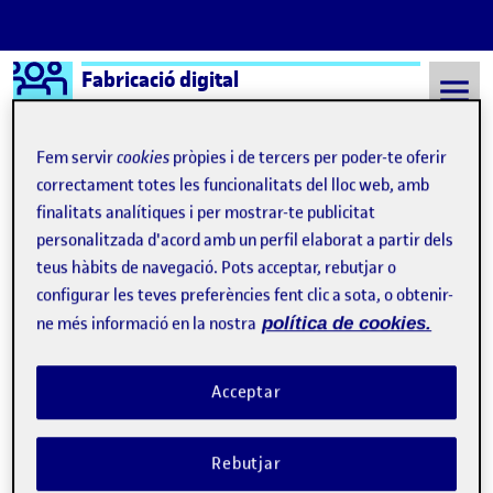
Logo Ágora
Fabricació digital
Saltar al contingut
Fem servir
cookies
pròpies i de tercers per poder-te oferir
correctament totes les funcionalitats del lloc web, amb
finalitats analítiques i per mostrar-te publicitat
Semestre 20222 - Aula 1
Diego Felipe Perellón Bravo
personalitzada d'acord amb un perfil elaborat a partir dels
Diego Felipe Perellón
teus hàbits de navegació. Pots acceptar, rebutjar o
configurar les teves preferències fent clic a sota, o obtenir-
Bravo
ne més informació en la nostra
política de cookies.
Grup 6, proposta final
Publicat per
Acceptar
Publicat per
Diego Felipe Perellón Bravo
Visibilitat:
Data de publicació
17 juny, 2023 7:13 pm
el Grup 6, proposta final
Públic
-
17 Juny 2023
-
comentari
Rebutjar
CONTRIBUTION
0
EL GRUP 6, PROPOSTA FINAL