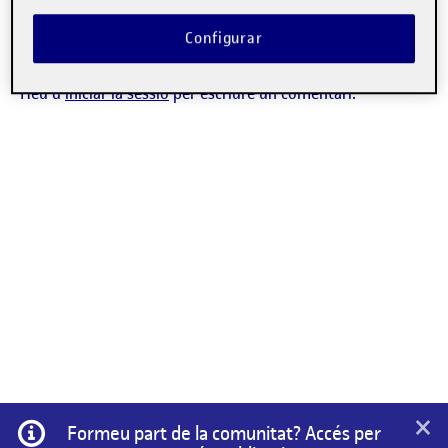
DEBAT
Configurar
No hi ha comentaris.
Heu d'
iniciar la sessió
per escriure un comentari.
×
Informació
Formeu part de la comunitat? Accés per