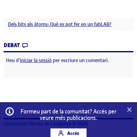
Dels bits als àtoms: Què es pot fer en un fabLAB?
CONTRIBUTION
0
EL PAC1 : DELS BITS ALS ÀTOMS: QUÈ ES P
DEBAT
Heu d'
iniciar la sessió
per escriure un comentari.
×
Informació
Formeu part de la comunitat? Accés per
veure més publicacions.
Universitat Oberta de Catalunya © 2026
Accés