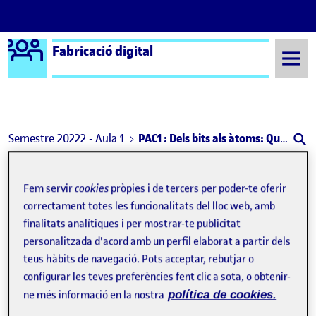
Logo Ágora
Fabricació digital
Saltar al contingut
Semestre 20222 - Aula 1
PAC1 : Dels bits als àtoms: Què es pot fer en un fabLAB?
Navegació d'entrades
: Benvinguts i benvingudes!
: PAC
Anterior
Següent
Fem servir
cookies
pròpies i de tercers per poder-te oferir
PAC1 : Dels bits als àtoms: Qu
correctament totes les funcionalitats del lloc web, amb
Publicat per
finalitats analítiques i per mostrar-te publicitat
Publicat per
Adrià Palacín Casas
personalitzada d'acord amb un perfil elaborat a partir dels
Visibilitat:
Data de publicació
el PAC1 : Dels bits als àtoms: Què es po
Públic
-
14 Març 2023
-
comentari
teus hàbits de navegació. Pots acceptar, rebutjar o
configurar les teves preferències fent clic a sota, o obtenir-
ne més informació en la nostra
política de cookies.