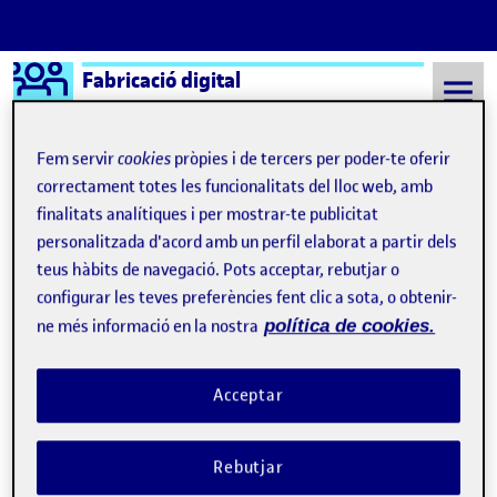
Logo Ágora
Fabricació digital
Saltar al contingut
Fem servir
cookies
pròpies i de tercers per poder-te oferir
correctament totes les funcionalitats del lloc web, amb
finalitats analítiques i per mostrar-te publicitat
Semestre 20222 - Aula 1
Fabricació Digital
personalitzada d'acord amb un perfil elaborat a partir dels
Fabricació Digital
teus hàbits de navegació. Pots acceptar, rebutjar o
configurar les teves preferències fent clic a sota, o obtenir-
ne més informació en la nostra
política de cookies.
L’APRENENTATGE SERVEI AMB «EL
Publicat per
LLINDAR»
Acceptar
Publicat per
Xavier Jo Rocadembosch
Visibilitat:
Data de publicació
el L’APRENENTATGE SERVEI AMB «EL
Públic
-
22 Maig 2023
-
comentari
Rebutjar
CONTRIBUTION
0
EL L’APRENENTATGE SERVEI AMB «EL LLIN
DEBAT