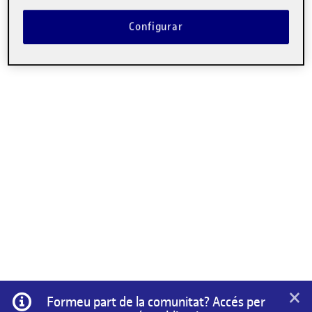
No hi ha comentaris.
Configurar
Heu d'
iniciar la sessió
per escriure un comentari.
×
Informació
Formeu part de la comunitat? Accés per