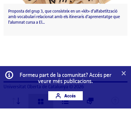
Proposta del grup 3, que consisteix en un «kit» d’alfabetització
amb vocabulari relacionat amb els itineraris d’aprenentatge que
l’alumnat cursa a El…
×
Informació
Formeu part de la comunitat? Accés per
veure més publicacions.
Universitat Oberta de Catalunya © 2026
Accés
Aquest és un espai de treball personal d'un/a
estudiant de la Universitat Oberta de Catalunya.
Qualsevol contingut publicat en aquest espai és