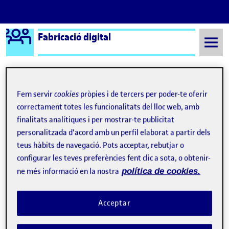
Logo Ágora
Fabricació digital
Saltar al contingut
Fem servir
cookies
pròpies i de tercers per poder-te oferir
Semestre 20222 - Aula 1
11 Juny, 2023
correctament totes les funcionalitats del lloc web, amb
finalitats analítiques i per mostrar-te publicitat
11 Juny, 2023
personalitzada d'acord amb un perfil elaborat a partir dels
teus hàbits de navegació. Pots acceptar, rebutjar o
Grup 3 | Revisió de la proposta
Publicat per
configurar les teves preferències fent clic a sota, o obtenir-
Publicat per
Daniel Grados Rico
ne més informació en la nostra
política de cookies.
Visibilitat:
Data de publicació
11 juny, 2023 5:46 pm
el Grup 3 | Revisió de la proposta
Públic
-
11 Juny 2023
-
comentari
Hola a tothom, A continuació s’adjunta el document amb les
Acceptar
modificacions pertinents gràcies al feedback del Llindar. El
projecte no presenta gaires modificacions més enllà de les
temàtiques triades en un primer moment. Aquestes temàtiques