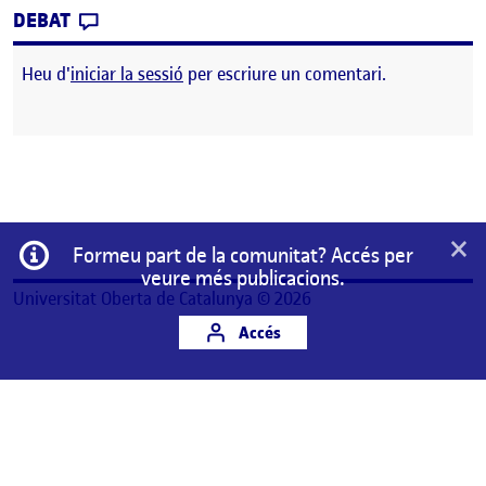
CONTRIBUTION
0
EL GRUP 3 – KIT D’ALFABETITZACIÓ AMB VO
DEBAT
Heu d'
iniciar la sessió
per escriure un comentari.
×
Informació
Formeu part de la comunitat? Accés per
veure més publicacions.
Universitat Oberta de Catalunya © 2026
Accés
Aquest és un espai de treball personal d'un/a
estudiant de la Universitat Oberta de Catalunya.
Qualsevol contingut publicat en aquest espai és
responsabilitat del seu autor/a.