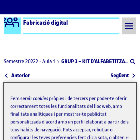
Logo Ágora
Fabricació digital
Saltar al contingut
Semestre 20222 - Aula 1
GRUP 3 – KIT D’ALFABETITZACIÓ AMB VOCABULARI ESPECÍFIC (REVISIÓ)
Navegació d'entrades
: Revisió Grup 6 Fabricació Digital – Integrant div
: Gru
Anterior
Següent
Fem servir
cookies
pròpies i de tercers per poder-te oferir
correctament totes les funcionalitats del lloc web, amb
finalitats analítiques i per mostrar-te publicitat
personalitzada d'acord amb un perfil elaborat a partir dels
teus hàbits de navegació. Pots acceptar, rebutjar o
configurar les teves preferències fent clic a sota, o obtenir-
Publicat per