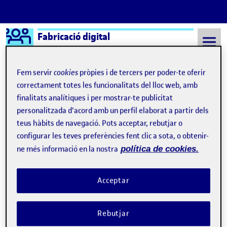
Logo Ágora
Fabricació digital
Saltar al contingut
Fem servir
cookies
pròpies i de tercers per poder-te oferir
correctament totes les funcionalitats del lloc web, amb
finalitats analítiques i per mostrar-te publicitat
Semestre 20222 - Aula 1
El Llindar
personalitzada d'acord amb un perfil elaborat a partir dels
El Llindar
teus hàbits de navegació. Pots acceptar, rebutjar o
configurar les teves preferències fent clic a sota, o obtenir-
ne més informació en la nostra
política de cookies.
L’APRENENTATGE SERVEI AMB «
EL LLINDA
Publicat per
Publicat per
Xavier Jo Rocadembosch
Visibilitat:
Data de publicació
el L’APRENENTATGE SERVEI AMB «
E
Públic
-
22 Maig 2023
-
comentari
Acceptar
CONTEXT En el món educatiu cada vegada es dona més impuls a
l’anomenat “Aprenentatge Servei” (APS). Com a docent, he
Rebutjar
experimentat aquest impuls aquests darrers anys a través dels
itineraris d’aprenentatge que es dissenyen a les aules des