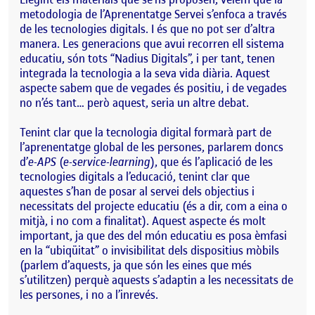
metodologia de l’Aprenentatge Servei s’enfoca a través
de les tecnologies digitals. I és que no pot ser d’altra
manera. Les generacions que avui recorren ell sistema
educatiu, són tots “Nadius Digitals”, i per tant, tenen
integrada la tecnologia a la seva vida diària. Aquest
aspecte sabem que de vegades és positiu, i de vegades
no n’és tant… però aquest, seria un altre debat.
Tenint clar que la tecnologia digital formarà part de
l’aprenentatge global de les persones, parlarem doncs
d’
e-APS
(
e-service-learning
), que és l’aplicació de les
tecnologies digitals a l’educació, tenint clar que
aquestes s’han de posar al servei dels objectius i
necessitats del projecte educatiu (és a dir, com a eina o
mitjà, i no com a finalitat). Aquest aspecte és molt
important, ja que des del món educatiu es posa èmfasi
en la “ubiqüitat” o invisibilitat dels dispositius mòbils
(parlem d’aquests, ja que són les eines que més
s’utilitzen) perquè aquests s’adaptin a les necessitats de
les persones, i no a l’inrevés.