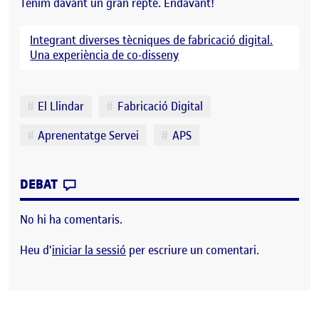
Tenim davant un gran repte. Endavant!
Integrant diverses tècniques de fabricació digital.
Una experiència de co-disseny
Etiquetes
El Llindar
Fabricació Digital
Aprenentatge Servei
APS
CONTRIBUTION
0
EL L’APRENENTATGE SERVEI AMB «EL LL
DEBAT
No hi ha comentaris.
Heu d'
iniciar la sessió
per escriure un comentari.