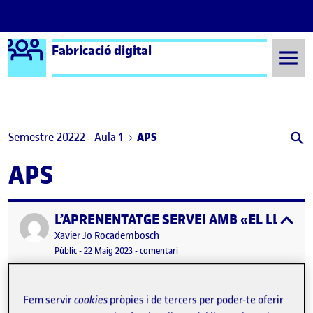
Logo Ágora
Fabricació digital
Saltar al contingut
Semestre 20222 - Aula 1
APS
APS
L’APRENENTATGE SERVEI AMB «EL LLINDA
Publicat per
expa
Publicat per
Xavier Jo Rocadembosch
Visibilitat:
Data de publicació
el L’APRENENTATGE SERVEI AMB «E
Públic
-
22 Maig 2023
-
comentari
Fem servir
cookies
pròpies i de tercers per poder-te oferir